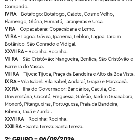
Comprido.
IV RA
– Botafogo: Botafogo, Catete, Cosme Velho,
Flamengo, Glória, Humaitá, Laranjeiras e Urca.
V RA
– Copacabana: Copacabana e Leme.
VI RA
– Lagoa: Gávea, Ipanema, Leblon, Lagoa, Jardim
Botânico, São Conrado e Vidigal.
XXVII RA
– Rocinha: Rocinha.
VII RA
– São Cristóvão: Mangueira, Benfica, São Cristóvão e
Barreira do Vasco.
VIII RA
– Tijuca: Tijuca, Praça da Bandeira e Alto da Boa Vista.
IX RA
– Vila Isabel: Vila Isabel, Andaraí, Grajaú e Maracanã.
XX RA
– Ilha do Governador: Bancários, Cacuia, Cid.
Universitária, Cocotá, Freguesia, Galeão, Jardim Guanabara,
Moneró, Pitangueiras, Portuguesa, Praia da Bandeira,
Ribeira, Tauá e Zumbi.
XXVII RA
– Rocinha: Rocinha.
XXIII RA
– Santa Tereza: Santa Tereza.
2º GRUPO – 06/09/2024