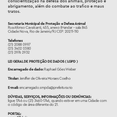
conscientização na defesa dos animais, proteção e
abrigamento, além do combate ao trafico e maus
tratos.
Secretaria Municipal de Proteção e Defesa Animal
Rua Afonso Cavalcanti, 455, anexo 8ºandar – sala 845
Cidade Nova, Rio de Janeiro/RJ CEP: 20211-110
Telefones
(21) 2088 0997
(21) 3402 0380
(21) 2976 2932
LEI GERAL DE PROTEÇÃO DE DADOS ( LGPD )
Encarregado de dado:
Raphael Góes Weber
Titular:
Jeniffer de Oliveira Moraes Coelho
E-mail:
encarregado.smpda@prefeitura.rio
DÚVIDAS, SERVIÇOS, INFORMAÇÕES OU DENÚNCIAS:
ligue 1746 ou (21) 3460-1746, quando estiver em uma Cidade com
o código de área diferente do 21.
PORTAL: