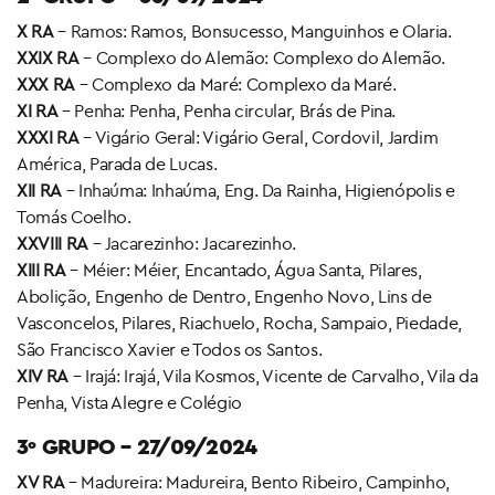
X RA
– Ramos: Ramos, Bonsucesso, Manguinhos e Olaria.
XXIX RA
– Complexo do Alemão: Complexo do Alemão.
XXX RA
– Complexo da Maré: Complexo da Maré.
XI RA
– Penha: Penha, Penha circular, Brás de Pina.
XXXI RA
– Vigário Geral: Vigário Geral, Cordovil, Jardim
América, Parada de Lucas.
XII RA
– Inhaúma: Inhaúma, Eng. Da Rainha, Higienópolis e
Tomás Coelho.
XXVIII RA
– Jacarezinho: Jacarezinho.
XIII RA
– Méier: Méier, Encantado, Água Santa, Pilares,
Abolição, Engenho de Dentro, Engenho Novo, Lins de
Vasconcelos, Pilares, Riachuelo, Rocha, Sampaio, Piedade,
São Francisco Xavier e Todos os Santos.
XIV RA
– Irajá: Irajá, Vila Kosmos, Vicente de Carvalho, Vila da
Penha, Vista Alegre e Colégio
3º GRUPO – 27/09/2024
XV RA
– Madureira: Madureira, Bento Ribeiro, Campinho,