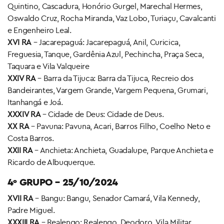
Quintino, Cascadura, Honório Gurgel, Marechal Hermes,
Oswaldo Cruz, Rocha Miranda, Vaz Lobo, Turiaçu, Cavalcanti
e Engenheiro Leal.
XVI RA
– Jacarepaguá: Jacarepaguá, Anil, Curicica,
Freguesia, Tanque, Gardênia Azul, Pechincha, Praça Seca,
Taquara e Vila Valqueire
XXIV RA
– Barra da Tijuca: Barra da Tijuca, Recreio dos
Bandeirantes, Vargem Grande, Vargem Pequena, Grumari,
Itanhangá e Joá.
XXXIV RA
– Cidade de Deus: Cidade de Deus.
XX RA
– Pavuna: Pavuna, Acari, Barros Filho, Coelho Neto e
Costa Barros.
XXII RA
– Anchieta: Anchieta, Guadalupe, Parque Anchieta e
Ricardo de Albuquerque.
4º GRUPO – 25/10/2024
XVII RA
– Bangu: Bangu, Senador Camará, Vila Kennedy,
Padre Miguel.
XXXIII RA
– Realengo: Realengo, Deodoro, Vila Militar,