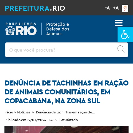
PREFEITURA
.RIO
-A
+A
Ba
Pesquisar
DENÚNCIA DE TACHINHAS EM RAÇÃO
DE ANIMAIS COMUNITÁRIOS, EM
COPACABANA, NA ZONA SUL
Início
>
Notícias
>
Denúncia de tachinhas em ração de animais comunitários, em
Publicado em 19/01/2024 - 14:15
|
Atualizado