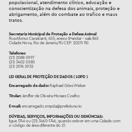
populacional, atendimento clínico, educação e
conscientização na defesa dos animais, proteção e
abrigamento, além do combate ao trafico e maus
tratos.
Secretaria Municipal de Proteção e Defesa Animal
Rua Afonso Cavalcanti, 455, anexo 8ºandar – sala 845
Cidade Nova, Rio de Janeiro/RJ CEP: 20211-110
Telefones
(21) 2088 0997
(21) 3402 0380
(21) 2976 2932
LEI GERAL DE PROTEÇÃO DE DADOS ( LGPD )
Encarregado de dado:
Raphael Góes Weber
Titular:
Jeniffer de Oliveira Moraes Coelho
E-mail:
encarregado.smpda@prefeitura.rio
DÚVIDAS, SERVIÇOS, INFORMAÇÕES OU DENÚNCIAS:
ligue 1746 ou (21) 3460-1746, quando estiver em uma Cidade com
o código de área diferente do 21.