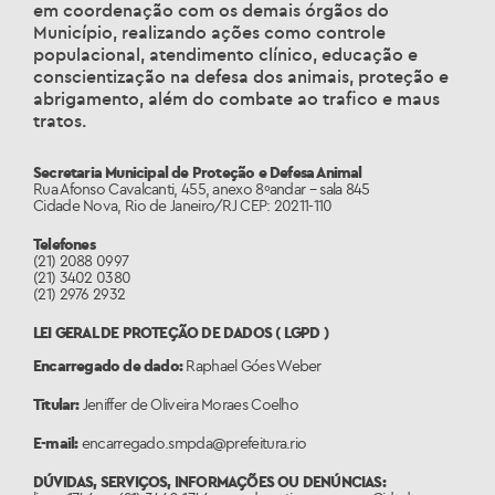
em coordenação com os demais órgãos do
Município, realizando ações como controle
populacional, atendimento clínico, educação e
conscientização na defesa dos animais, proteção e
abrigamento, além do combate ao trafico e maus
tratos.
Secretaria Municipal de Proteção e Defesa Animal
Rua Afonso Cavalcanti, 455, anexo 8ºandar – sala 845
Cidade Nova, Rio de Janeiro/RJ CEP: 20211-110
Telefones
(21) 2088 0997
(21) 3402 0380
(21) 2976 2932
LEI GERAL DE PROTEÇÃO DE DADOS ( LGPD )
Encarregado de dado:
Raphael Góes Weber
Titular:
Jeniffer de Oliveira Moraes Coelho
E-mail:
encarregado.smpda@prefeitura.rio
DÚVIDAS, SERVIÇOS, INFORMAÇÕES OU DENÚNCIAS: