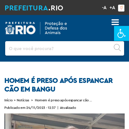
PREFEITURA
.RIO
-A
+A
Ba
Pesquisar
HOMEM É PRESO APÓS ESPANCAR
CÃO EM BANGU
Início
>
Notícias
>
Homem é preso após espancar cão em Bangu
Publicado em 24/11/2023 - 12:37
|
Atualizado