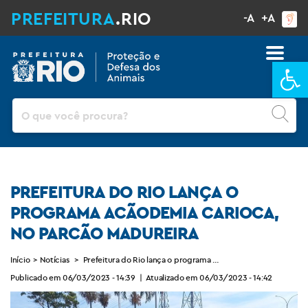
PREFEITURA
.RIO
-A
+A
Ba
Pesquisar
PREFEITURA DO RIO LANÇA O
PROGRAMA ACÃODEMIA CARIOCA,
NO PARCÃO MADUREIRA
Início
>
Notícias
>
Prefeitura do Rio lança o programa Acãodemia Carioca, no P
Publicado em 06/03/2023 - 14:39
|
Atualizado em 06/03/2023 - 14:42