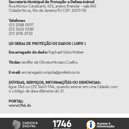
Secretaria Municipal de Proteção e Defesa Animal
Rua Afonso Cavalcanti, 455, anexo 8ºandar – sala 845
Cidade Nova, Rio de Janeiro/RJ CEP: 20211-110
Telefones
(21) 2088 0997
(21) 3402 0380
(21) 2976 2932
LEI GERAL DE PROTEÇÃO DE DADOS ( LGPD )
Encarregado de dado:
Raphael Góes Weber
Titular:
Jeniffer de Oliveira Moraes Coelho
E-mail:
encarregado.smpda@prefeitura.rio
DÚVIDAS, SERVIÇOS, INFORMAÇÕES OU DENÚNCIAS:
ligue 1746 ou (21) 3460-1746, quando estiver em uma Cidade com
o código de área diferente do 21.
PORTAL:
www.1746.rio