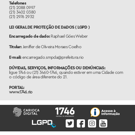
Telefones
(21) 2088 0997
(21) 3402 0380
(21) 2976 2932
LEI GERAL DE PROTEÇÃO DE DADOS ( LGPD )
Encarregado de dado:
Raphael Góes Weber
Titular:
Jeniffer de Oliveira Moraes Coelho
E-mail:
encarregado.smpda@prefeitura.rio
DÚVIDAS, SERVIÇOS, INFORMAÇÕES OU DENÚNCIAS:
ligue 1746 ou (21) 3460-1746, quando estiver em uma Cidade com
o código de área diferente do 21.
PORTAL:
www.1746.rio