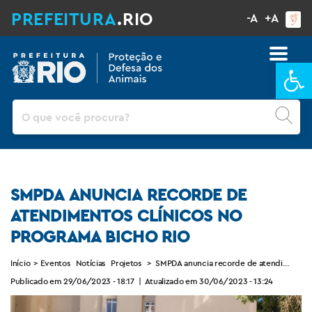
PREFEITURA
.RIO
-A
+A
Ba
Pesquisar
SMPDA ANUNCIA RECORDE DE
ATENDIMENTOS CLÍNICOS NO
PROGRAMA BICHO RIO
Início
>
Eventos
Notícias
Projetos
>
SMPDA anuncia recorde de atendimentos c
Publicado em 29/06/2023 - 18:17
|
Atualizado em 30/06/2023 - 13:24