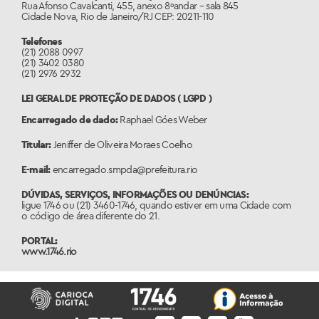
Rua Afonso Cavalcanti, 455, anexo 8ºandar – sala 845
Cidade Nova, Rio de Janeiro/RJ CEP: 20211-110
Telefones
(21) 2088 0997
(21) 3402 0380
(21) 2976 2932
LEI GERAL DE PROTEÇÃO DE DADOS ( LGPD )
Encarregado de dado:
Raphael Góes Weber
Titular:
Jeniffer de Oliveira Moraes Coelho
E-mail:
encarregado.smpda@prefeitura.rio
DÚVIDAS, SERVIÇOS, INFORMAÇÕES OU DENÚNCIAS:
ligue 1746 ou (21) 3460-1746, quando estiver em uma Cidade com
o código de área diferente do 21.
PORTAL:
www.1746.rio