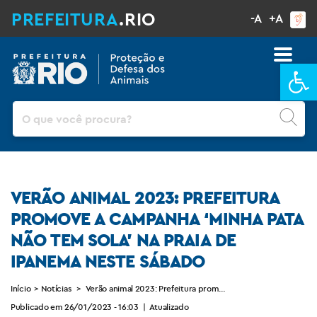
PREFEITURA
.RIO
-A
+A
Ba
Pesquisar
VERÃO ANIMAL 2023: PREFEITURA
PROMOVE A CAMPANHA ‘MINHA PATA
NÃO TEM SOLA’ NA PRAIA DE
IPANEMA NESTE SÁBADO
Início
>
Notícias
>
Verão animal 2023: Prefeitura promove a campanha ‘Minha Pa
Publicado em 26/01/2023 - 16:03
|
Atualizado