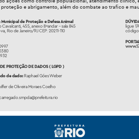
ndo ações como controle populacional, atendimento clínico,
, proteção e abrigamento, além do combate ao trafico e maus
a Municipal de Proteção e Defesa Animal
DÚVIDA
 Cavalcanti, 455, anexo 8ºandar – sala 845
ligue 1
a, Rio de Janeiro/RJ CEP: 20211-110
código 
PORTAL
 0997
www.17
 0380
2932
L DE PROTEÇÃO DE DADOS ( LGPD )
do de dado:
Raphael Góes Weber
niffer de Oliveira Moraes Coelho
arregado.smpda@prefeitura.rio