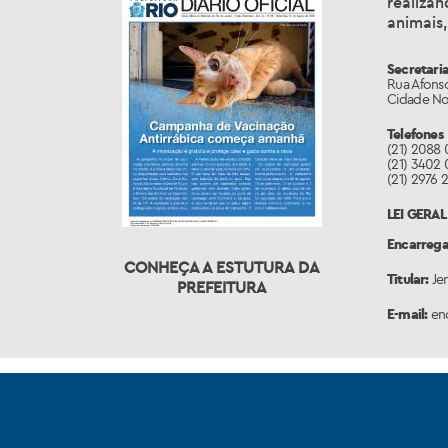
realiza
animais
Secretari
Rua Afonso
Cidade Nov
Telefones
(21) 2088
(21) 3402
(21) 2976 
LEI GERA
Encarrega
CONHEÇA A ESTUTURA DA
Titular:
Je
PREFEITURA
E-mail:
enc