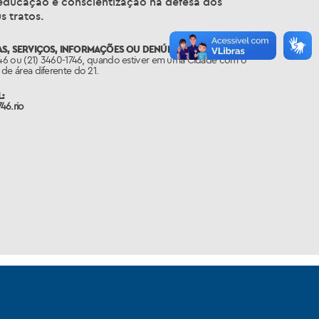
 educação e conscientização na defesa dos
 tratos.
S, SERVIÇOS, INFORMAÇÕES OU DENÚNCIAS:
746 ou (21) 3460-1746, quando estiver em uma Cidade com o
de área diferente do 21.
:
46.rio