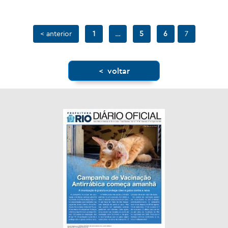
< anterior
1
…
5
6
7
< voltar