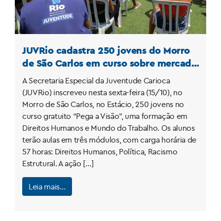
JUVRio cadastra 250 jovens do Morro
de São Carlos em curso sobre mercado
de trabalho e direitos humanos
A Secretaria Especial da Juventude Carioca
(JUVRio) inscreveu nesta sexta-feira (15/10), no
Morro de São Carlos, no Estácio, 250 jovens no
curso gratuito “Pega a Visão”, uma formação em
Direitos Humanos e Mundo do Trabalho. Os alunos
terão aulas em três módulos, com carga horária de
57 horas: Direitos Humanos, Política, Racismo
Estrutural. A ação […]
Leia mais…