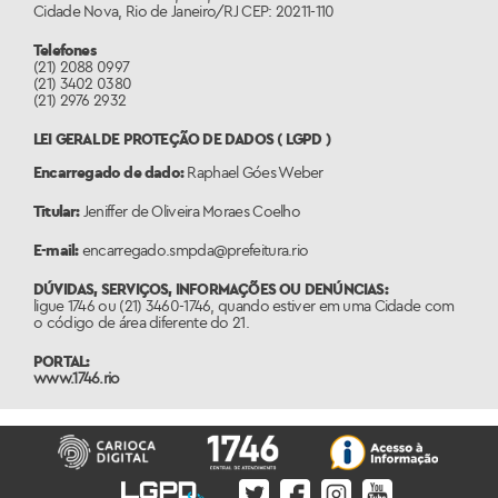
Cidade Nova, Rio de Janeiro/RJ CEP: 20211-110
Telefones
(21) 2088 0997
(21) 3402 0380
(21) 2976 2932
LEI GERAL DE PROTEÇÃO DE DADOS ( LGPD )
Encarregado de dado:
Raphael Góes Weber
Titular:
Jeniffer de Oliveira Moraes Coelho
E-mail:
encarregado.smpda@prefeitura.rio
DÚVIDAS, SERVIÇOS, INFORMAÇÕES OU DENÚNCIAS:
ligue 1746 ou (21) 3460-1746, quando estiver em uma Cidade com
o código de área diferente do 21.
PORTAL:
www.1746.rio