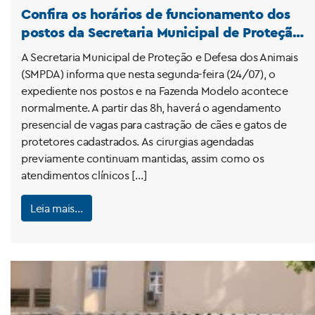
Confira os horários de funcionamento dos
postos da Secretaria Municipal de Proteção
e Defesa dos Animais nesta segunda-feira
A Secretaria Municipal de Proteção e Defesa dos Animais
(SMPDA) informa que nesta segunda-feira (24/07), o
expediente nos postos e na Fazenda Modelo acontece
normalmente. A partir das 8h, haverá o agendamento
presencial de vagas para castração de cães e gatos de
protetores cadastrados. As cirurgias agendadas
previamente continuam mantidas, assim como os
atendimentos clínicos […]
Leia mais…