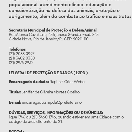
populacional, atendimento clínico, educação e
conscientização na defesa dos animais, proteção e
abrigamento, além do combate ao trafico e maus tratos
Secretaria Municipal de Proteção e Defesa Animal
Rua Afonso Cavalcanti, 455, anexo 8ºandar – sala 845
Cidade Nova, Rio de Janeiro/RJ CEP: 20211-110
Telefones
(21) 2088 0997
(21) 3402 0380
(21) 2976 2932
LEI GERAL DE PROTEÇÃO DE DADOS ( LGPD )
Encarregado de dado:
Raphael Góes Weber
Titular:
Jeniffer de Oliveira Moraes Coelho
E-mail:
encarregado.smpda@prefeitura.rio
DÚVIDAS, SERVIÇOS, INFORMAÇÕES OU DENÚNCIAS:
ligue 1746 ou (21) 3460-1746, quando estiver em uma Cidade com o
código de área diferente do 21.
PORTAL: