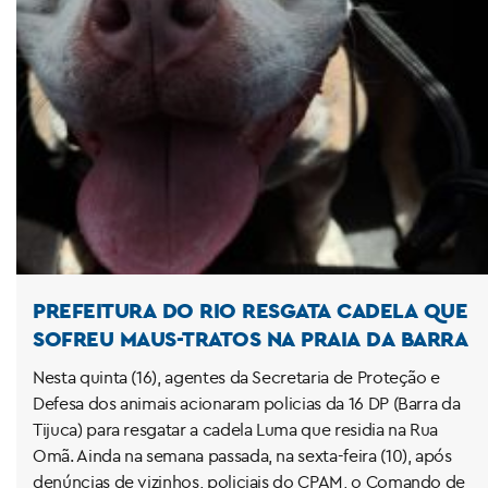
PREFEITURA DO RIO RESGATA CADELA QUE
SOFREU MAUS-TRATOS NA PRAIA DA BARRA
Nesta quinta (16), agentes da Secretaria de Proteção e
Defesa dos animais acionaram policias da 16 DP (Barra da
Tijuca) para resgatar a cadela Luma que residia na Rua
Omã. Ainda na semana passada, na sexta-feira (10), após
denúncias de vizinhos, policiais do CPAM, o Comando de