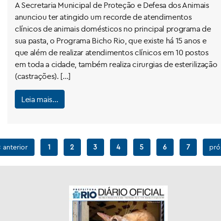
A Secretaria Municipal de Proteção e Defesa dos Animais
anunciou ter atingido um recorde de atendimentos
clínicos de animais domésticos no principal programa de
sua pasta, o Programa Bicho Rio, que existe há 15 anos e
que além de realizar atendimentos clínicos em 10 postos
em toda a cidade, também realiza cirurgias de esterilização
(castrações). […]
Leia mais…
 anterior
1
2
3
4
5
6
7
pró